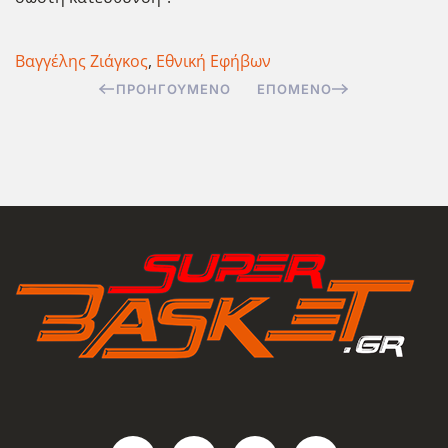
Βαγγέλης Ζιάγκος
,
Εθνική Εφήβων
ΠΡΟΗΓΟΎΜΕΝΟ
ΕΠΌΜΕΝΟ