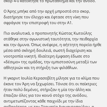
σκορ 4-0 κατέκτησε το πρωτάθλημα και την άνοδο.
Ο Άρης μπήκε από την αρχή μπροστά στο σκορ,
διατήρησε τον έλεγχο και έφτασε στη νίκη που
σφράγισε την επιστροφή του στην Α1.
Πιο αναλυτικά, ο προπονητής Κώστας Κωτούλης
στάθηκε στην αγωνιστική ταυτότητα, την πειθαρχία
και την άμυνα. Όπως ανέφερε, η αήττητη πορεία ήρθε
μέσα από σκληρή δουλειά, σωστή διαχείριση και
νοοτροπία νικητή. Ιδιαίτερη έμφαση έδωσε στο
«δέσιμο» της ομάδας, την εμπιστοσύνη μεταξύ των
αθλητριών και τη στήριξη των φιλάθλων.
Η γκαρντ Ιουλία Κερασοβίτη μίλησε για το κλίμα που
έκανε τον Άρη να ξεχωρίσει. Τόνισε ότι οι παίκτριες
ήταν πολύ δεμένες, στήριζαν η μία την άλλη και
έπαιζαν όλες για τον κοινό στόχο της ανόδου,
αντιμετωπίζοντας κάθε παιχνίδι με την ίδια
σοβαρότητα, με την Σταματία Διαμαντοπούλου, η