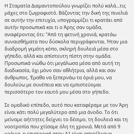
Η Σταματία Διαμαντοπούλου γνωρίζει πολύ καλά...τις
μάχες στο ζωγραφιστό. Βάζοντας την δική της πινελιά
σε αυτήν την επιτυχία, υπογραμμίζει τι κρατάει από
αυτήν προσωπικά και τι ο Άρης σαν ομάδα,
αναφέροντας ότι: "Από τη φετινή χρονιά, κρατάω
συναισθήματα που δύσκολα περιγράφονται. Ήταν μια
διαδρομή γεμάτη κόπο, σκληρή δουλειά μέσα στο
γήπεδο, αλλά και απίστευτη πίστη στην ομάδα.
Προσωπικά νιώθω ότι μεγάλωσα μέσα από αυτή τη
διαδικασία, όχι μόνο σαν αθλήτρια, αλλά και σαν
άνθρωπος. Έμαθα να ξεπερνάω τα όριά μου, να
δουλεύω με συνέπεια και να εμπιστεύομαι
περισσότερο τον εαυτό μου μέσα στο γήπεδο.
Σε ομαδικό επίπεδο, αυτό που καταφέραμε με τον Άρη
είναι κάτι πολύ μεγαλύτερο από μια άνοδο. Το ότι
μείναμε αήττητες δείχνει το δέσιμο, τη δουλειά και τη
νοοτροπία που χτίσαμε όλη τη χρονιά. Μετά από 9
χρόνια, η επιστροφή στην Α1 είναι αποτέλεσμα