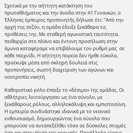
Σχετικά με την αήττητη κατάκτηση του
πρωταθλήματος και την άνοδο στην Α1 Γυναικών, ο
Έλληνας έμπειρος προπονητής δήλωσε ότι: "Από την
αρχή της σεζόν, η ομάδα έδειξε ξεκάθαρα τις
προθέσεις της. Με σταθερή αγωνιστική ταυτότητα,
πειθαρχία στο πλάνο και έντονη προσήλωση στην
άμυνα καταφέραμε να επιβάλουμε τον ρυθμό μας σε
κάθε παιχνίδι. Η αήττητη πορεία δεν ήρθε εύκολα,
προέκυψε μέσα από σκληρή δουλειά στις
προπονήσεις, σωστή διαχείριση των αγώνων και
νοοτροπία νικητή.
Καθοριστικό ρόλο έπαιξε το «δέσιμο» της ομάδας. Οι
αθλήτριες λειτούργησαν ως ένα σύνολο, με
ξεκάθαρους ρόλους, αλληλοκάλυψη και εμπιστοσύνη.
Η εμπειρία συνδυάστηκε ιδανικά με το νεανικό
ενθουσιασμό, δημιουργώντας ένα σύνολο που
μπορούσε να ανταπεξέλθει τόσο σε δύσκολες στιγμές
όσο και στην πίεση της κορυφής. Παράλληλα είχαμε