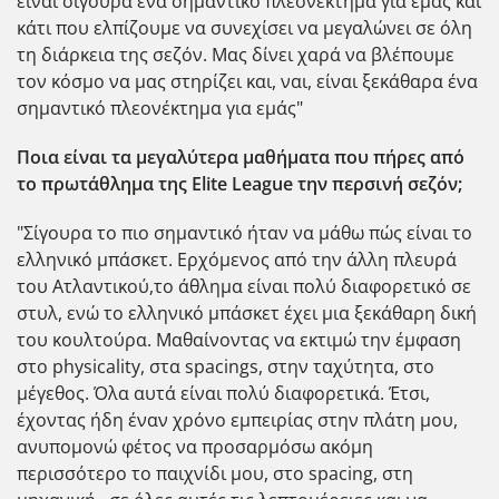
είναι σίγουρα ένα σημαντικό πλεονέκτημα για εμάς και
κάτι που ελπίζουμε να συνεχίσει να μεγαλώνει σε όλη
τη διάρκεια της σεζόν. Μας δίνει χαρά να βλέπουμε
τον κόσμο να μας στηρίζει και, ναι, είναι ξεκάθαρα ένα
σημαντικό πλεονέκτημα για εμάς"
Ποια είναι τα μεγαλύτερα μαθήματα που πήρες από
το πρωτάθλημα της Elite League την περσινή σεζόν;
"Σίγουρα το πιο σημαντικό ήταν να μάθω πώς είναι το
ελληνικό μπάσκετ. Ερχόμενος από την άλλη πλευρά
του Ατλαντικού,το άθλημα είναι πολύ διαφορετικό σε
στυλ, ενώ το ελληνικό μπάσκετ έχει μια ξεκάθαρη δική
του κουλτούρα. Μαθαίνοντας να εκτιμώ την έμφαση
στο physicality, στα spacings, στην ταχύτητα, στο
μέγεθος. Όλα αυτά είναι πολύ διαφορετικά. Έτσι,
έχοντας ήδη έναν χρόνο εμπειρίας στην πλάτη μου,
ανυπομονώ φέτος να προσαρμόσω ακόμη
περισσότερο το παιχνίδι μου, στο spacing, στη