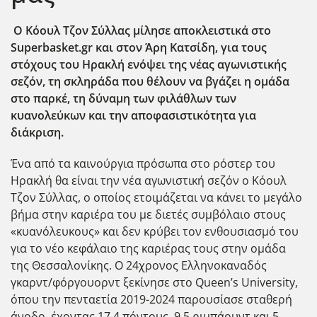
O Κόουλ Τζον Σύλλας μίλησε αποκλειστικά στο
Superbasket.gr και στον Άρη Κατσίδη, για τους
στόχους του Ηρακλή ενόψει της νέας αγωνιστικής
σεζόν, τη σκληράδα που θέλουν να βγάζει η ομάδα
στο παρκέ, τη δύναμη των φιλάθλων των
κυανολεύκων και την αποφασιστικότητα για
διάκριση.
Ένα από τα καινούργια πρόσωπα στο ρόστερ του
Ηρακλή θα είναι την νέα αγωνιστική σεζόν ο Κόουλ
Τζον Σύλλας, ο οποίος ετοιμάζεται να κάνει το μεγάλο
βήμα στην καριέρα του με διετές συμβόλαιο στους
«κυανόλευκους» και δεν κρύβει τον ενθουσιασμό του
για το νέο κεφάλαιο της καριέρας τους στην ομάδα
της Θεσσαλονίκης. Ο 24χρονος Ελληνοκαναδός
γκαρντ/φόργουορντ ξεκίνησε στο Queen’s University,
όπου την πενταετία 2019-2024 παρουσίασε σταθερή
άνοδο, έχοντας 17,4 πόντους, 9,5 ριμπάουντ και 5