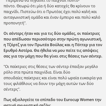
"Περιμένω να πηγαίνει το παιχνίδι πόντο-
πόντο. Θεωρώ ότι μία ή δύο κατοχές θα κρίνουν το
παιχνίδι. Πιστεύω ότι ο Πρωτέας έχει πολύ καλή και
ανταγωνιστική ομάδα και έναν έμπειρο και πολύ καλό
προπονητή".
Οι σέντερς ήταν και για τις δύο ομάδες, οι παίκτριες
που απέδωσαν περισσότερο στην πρώτη αγωνιστική,
η Τζόρτζ για τον Πρωτέα Βούλας και η Πόττερ για τον
Ερυθρό Αστέρα. Θα ήθελα να μου πείτε τις απόψεις
σας για την μάχη που θα γίνει στις θέσεις των σέντερ.
"Οι παίκτριες στις θέσεις των σέντερ έπαιξαν μεγάλο
ρόλο στα πρώτα παιχνίδια. Είναι δύο
σπουδαίες παίκτριες και είναι πολύ ωραία ευκαιρία για
τους φιλάθλους να δουν την μάχη αυτών των δύο
σέντερς".
Πως αξιολογείτε το επίπεδο του Eurocup Women την
φετινή αγωνιστική σεζόν;