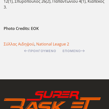
12(1), Σπυρόπουλος 26(2), Παπαντωνίου 4(1), Κιαπέκος
3.
Photo Credits: EOK
Σύλλας Αιδηψού
,
National League 2
ΠΡΟΗΓΟΎΜΕΝΟ
ΕΠΌΜΕΝΟ