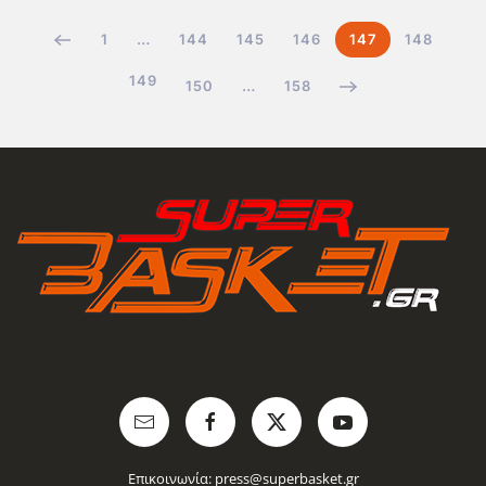
1
…
144
145
146
147
148
149
150
…
158
Επικοινωνία:
press@superbasket.gr