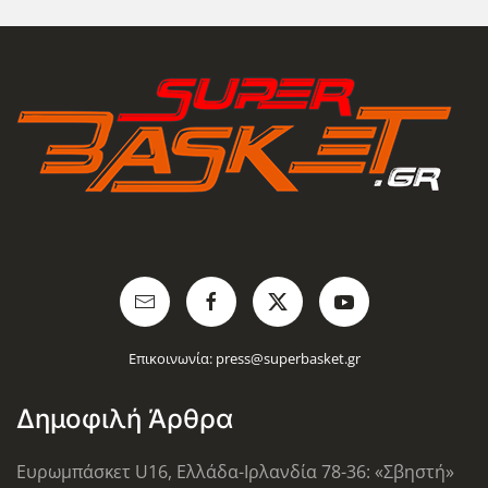
Επικοινωνία:
press@superbasket.gr
Δημοφιλή Άρθρα
Ευρωμπάσκετ U16, Ελλάδα-Ιρλανδία 78-36: «Σβηστή»