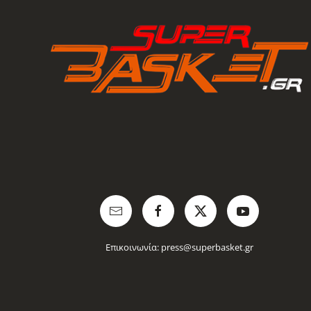
Επικοινωνία:
press@superbasket.gr