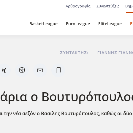
Αρθρογραφία
Συνεντεύξεις
Βημ
BasketLeague
EuroLeague
EliteLeague
Ε
ΣΥΝΤΆΚΤΗΣ:
ΓΙΆΝΝΗΣ ΓΙΑΝ
άρια ο Βουτυρόπουλος 
ι την νέα σεζόν ο Βασίλης Βουτυρόπουλος, καθώς οι δύο