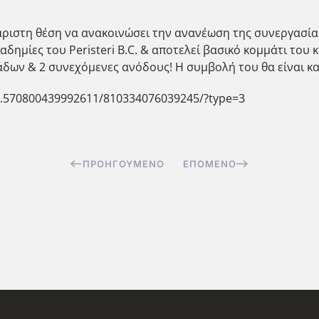
υχάριστη θέση να ανακοινώσει την ανανέωση της συνεργασία
δημίες του Peristeri B.C. & αποτελεί βασικό κομμάτι του 
ων & 2 συνεχόμενες ανόδους! Η συμβολή του θα είναι καθ
/a.570800439992611/810334076039245/?type=3
ΠΡΟΗΓΟΎΜΕΝΟ
ΕΠΌΜΕΝΟ