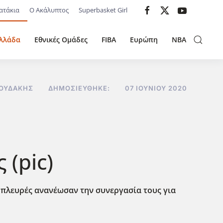
ατάκια
Ο Ακάλυπτος
Superbasket Girl
λλάδα
Εθνικές Ομάδες
FIBA
Ευρώπη
NBA
ΝΟΥΔΆΚΗΣ
ΔΗΜΟΣΙΕΎΘΗΚΕ:
07 ΙΟΥΝΊΟΥ 2020
(pic)
 πλευρές ανανέωσαν την συνεργασία τους για