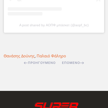
A post shared by ΑΟΠΦ μπάσκετ (@aopf_bc)
Θανάσης Δούνης
,
Παλαιό Φάληρο
ΠΡΟΗΓΟΎΜΕΝΟ
ΕΠΌΜΕΝΟ