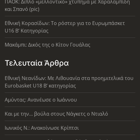
ΠΑΟΚ: Διπλό «μελλοντικό» χτύπημα με Χαραλαμπίδη
και Σπανό (pic)
Εθνική Κορασίδων: Το ρόστερ για το Ευρωμπάσκετ
U16 B’ Κατηγορίας
Μακάμπι: Δικός της ο Κίτον Γουάλας
Τελευταία Άρθρα
Εθνική Νεανίδων: Με Λιθουανία στα προημιτελικά του
Eurobasket U18 Β’ κατηγορίας
Αμύντας: Ανανέωσε ο Ιωάννου
Και με την… βούλα στους Νάγκετς ο Ντιαλό
Ιωνικός Ν.: Ανακοίνωσε Κρίπτσι