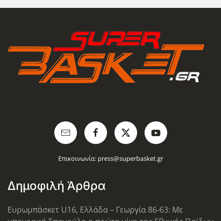
Επικοινωνία:
press@superbasket.gr
Δημοφιλή Άρθρα
Ευρωμπάσκετ U16, Ελλάδα – Γεωργία 86-63: Με