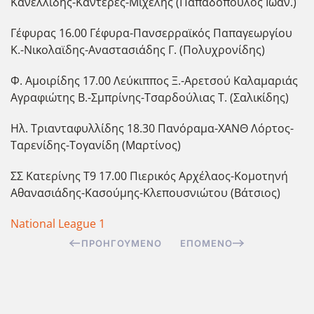
Κανελλίδης-Καντερές-Μιχέλης (Παπαδόπουλος Ιωάν.)
Γέφυρας 16.00 Γέφυρα-Πανσερραϊκός Παπαγεωργίου
Κ.-Νικολαϊδης-Αναστασιάδης Γ. (Πολυχρονίδης)
Φ. Αμοιρίδης 17.00 Λεύκιππος Ξ.-Αρετσού Καλαμαριάς
Αγραφιώτης Β.-Σμπρίνης-Τσαρδούλιας Τ. (Σαλικίδης)
Ηλ. Τριανταφυλλίδης 18.30 Πανόραμα-ΧΑΝΘ Λόρτος-
Ταρενίδης-Τογανίδη (Μαρτίνος)
ΣΣ Κατερίνης Τ9 17.00 Πιερικός Αρχέλαος-Κομοτηνή
Αθανασιάδης-Κασούμης-Κλεπουσνιώτου (Βάτσιος)
National League 1
ΠΡΟΗΓΟΎΜΕΝΟ
ΕΠΌΜΕΝΟ