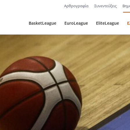
Αρθρογραφία
Συνεντεύξεις
Βημ
BasketLeague
EuroLeague
EliteLeague
Ε