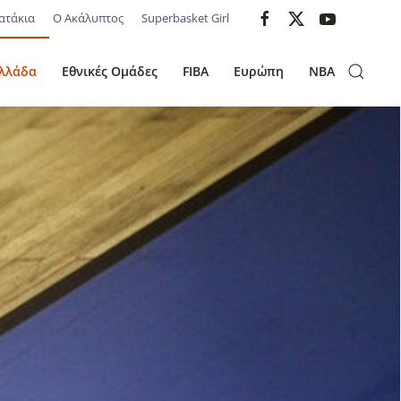
ατάκια
Ο Ακάλυπτος
Superbasket Girl
λλάδα
Εθνικές Ομάδες
FIBA
Ευρώπη
NBA