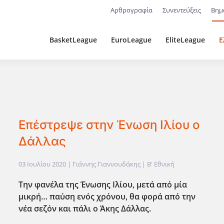
Αρθρογραφία
Συνεντεύξεις
Βημ
BasketLeague
EuroLeague
EliteLeague
Ε
Επέστρεψε στην Ένωση Ιλίου ο
Δάλλας
03 Ιουλίου 2020
| Γιάννης Γιαννουδάκης |
Β' Εθνική
Την φανέλα της Ένωσης Ιλίου, μετά από μία
μικρή… παύση ενός χρόνου, θα φορά από την
νέα σεζόν και πάλι ο Άκης Δάλλας.