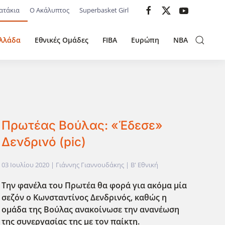
ατάκια
Ο Ακάλυπτος
Superbasket Girl
λλάδα
Εθνικές Ομάδες
FIBA
Ευρώπη
NBA
Πρωτέας Βούλας: «Έδεσε»
Δενδρινό (pic)
03 Ιουλίου 2020
| Γιάννης Γιαννουδάκης |
Β' Εθνική
Την φανέλα του Πρωτέα θα φορά για ακόμα μία
σεζόν ο Κωνσταντίνος Δενδρινός, καθώς η
ομάδα της Βούλας ανακοίνωσε την ανανέωση
της συνεργασίας της με τον παίκτη.