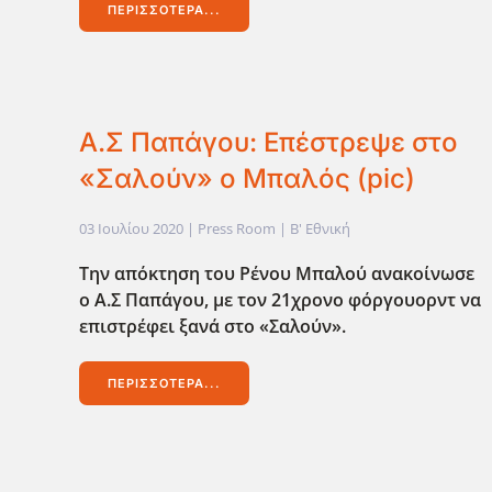
ΠΕΡΙΣΣΌΤΕΡΑ...
Α.Σ Παπάγου: Επέστρεψε στο
«Σαλούν» ο Μπαλός (pic)
03 Ιουλίου 2020
| Press Room |
Β' Εθνική
Την απόκτηση του Ρένου Μπαλού ανακοίνωσε
ο Α.Σ Παπάγου, με τον 21χρονο φόργουορντ να
επιστρέφει ξανά στο «Σαλούν».
ΠΕΡΙΣΣΌΤΕΡΑ...