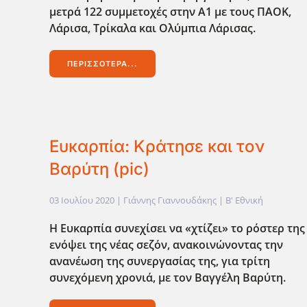
μετρά 122 συμμετοχές στην Α1 με τους ΠΑΟΚ,
Λάρισα, Τρίκαλα και Ολύμπια Λάρισας.
ΠΕΡΙΣΣΌΤΕΡΑ...
Ευκαρπία: Κράτησε και τον
Βαρύτη (pic)
03 Ιουλίου 2020
| Γιάννης Γιαννουδάκης |
Β' Εθνική
Η Ευκαρπία συνεχίσει να «χτίζει» το ρόστερ της
ενόψει της νέας σεζόν, ανακοινώνοντας την
ανανέωση της συνεργασίας της, για τρίτη
συνεχόμενη χρονιά, με τον Βαγγέλη Βαρύτη.