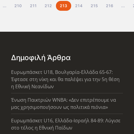
…
210
211
212
213
214
215
216
…
Δημοφιλή Άρθρα
Ευρωμπάσκετ U18, Βουλγαρία-Ελλάδα 65-67:
Έφτασε στη νίκη και θα παλέψει για την 5η θέση
η Εθνική Νεανίδων
Ένωση Παικτριών WNBA: «Δεν επιτρέπουμε να
μας χρησιμοποιήσουν ως πολιτικά πιόνια»
Ευρωμπάσκετ U16, Ελλάδα-Ισραήλ 84-89: Λύγισε
στο τέλος η Εθνική Παίδων