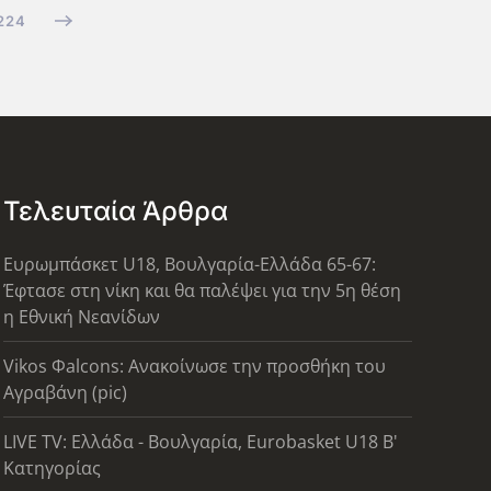
224
Τελευταία Άρθρα
Ευρωμπάσκετ U18, Βουλγαρία-Ελλάδα 65-67:
Έφτασε στη νίκη και θα παλέψει για την 5η θέση
η Εθνική Νεανίδων
Vikos Φalcons: Ανακοίνωσε την προσθήκη του
Αγραβάνη (pic)
LIVE TV: Ελλάδα - Βουλγαρία, Eurobasket U18 Β'
Κατηγορίας