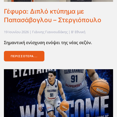
Γέφυρα: Διπλό κτύπημα με
Παπασάβογλου – Στεργιόπουλο
19 Ιουνίου 2026
| Γιάννης Γιαννουδάκης |
Β' Εθνική
Σημαντική ενίσχυση ενόψει της νέας σεζόν.
ΠΕΡΙΣΣΌΤΕΡΑ...