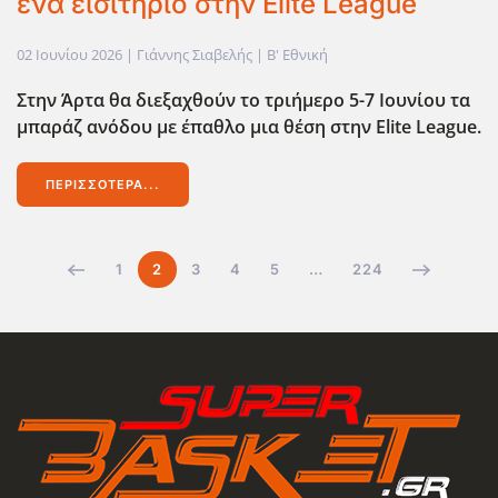
ένα εισιτήριο στην Elite League
02 Ιουνίου 2026
| Γιάννης Σιαβελής |
Β' Εθνική
Στην Άρτα θα διεξαχθούν το τριήμερο 5-7 Ιουνίου τα
μπαράζ ανόδου με έπαθλο μια θέση στην Elite League.
ΠΕΡΙΣΣΌΤΕΡΑ...
1
2
3
4
5
…
224