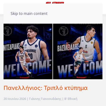
Skip to main content
Πανελλήνιος: Τριπλό κτύπημα
20 Ιουνίου 2026
| Γιάννης Γιαννουδάκης |
Β' Εθνική