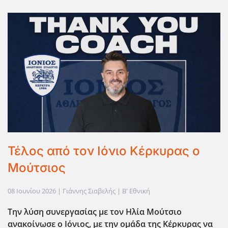
Τέλος από τον Ιόνιο Κέρκυρας ο
Μούτσιος
08 Ιουνίου 2026
| Γιάννης Σιαβελής |
Β' Εθνική
Την λύση συνεργασίας με τον Ηλία Μούτσιο
ανακοίνωσε ο Ιόνιος, με την ομάδα της Κέρκυρας να