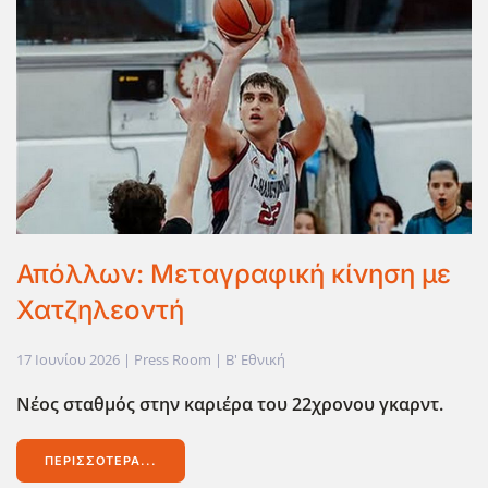
Απόλλων: Μεταγραφική κίνηση με
Χατζηλεοντή
17 Ιουνίου 2026
| Press Room |
Β' Εθνική
Νέος σταθμός στην καριέρα του 22χρονου γκαρντ.
ΠΕΡΙΣΣΌΤΕΡΑ...