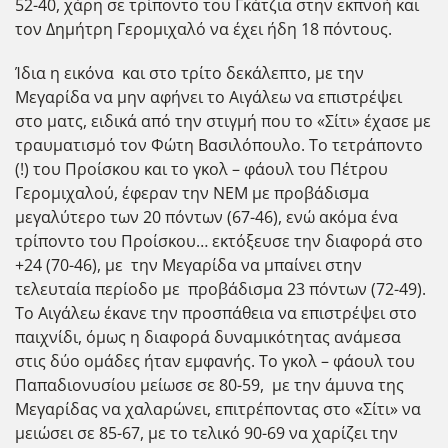
52-40, χάρη σε τρίποντο του Γκάτζια στην εκπνοή και
τον Δημήτρη Γερομιχαλό να έχει ήδη 18 πόντους.
Ίδια η εικόνα και στο τρίτο δεκάλεπτο, με την
Μεγαρίδα να μην αφήνει το Αιγάλεω να επιστρέψει
στο ματς, ειδικά από την στιγμή που το «Σίτι» έχασε με
τραυματισμό τον Φώτη Βασιλόπουλο. Το τετράποντο
(!) του Προίσκου και το γκολ – φάουλ του Πέτρου
Γερομιχαλού, έφεραν την ΝΕΜ με προβάδισμα
μεγαλύτερο των 20 πόντων (67-46), ενώ ακόμα ένα
τρίποντο του Προίσκου… εκτόξευσε την διαφορά στο
+24 (70-46), με την Μεγαρίδα να μπαίνει στην
τελευταία περίοδο με προβάδισμα 23 πόντων (72-49).
Το Αιγάλεω έκανε την προσπάθεια να επιστρέψει στο
παιχνίδι, όμως η διαφορά δυναμικότητας ανάμεσα
στις δύο ομάδες ήταν εμφανής. Το γκολ – φάουλ του
Παπαδιονυσίου μείωσε σε 80-59, με την άμυνα της
Μεγαρίδας να χαλαρώνει, επιτρέποντας στο «Σίτι» να
μειώσει σε 85-67, με το τελικό 90-69 να χαρίζει την