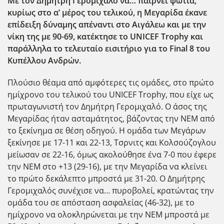
Με τον Δημήτρη Γερομιχαλό να… παίρνει φωτιά,
κυρίως στο α’ μέρος του τελικού, η Μεγαρίδα έκανε
επίδειξη δύναμης απέναντι στο Αιγάλεω και με την
νίκη της με 90-69, κατέκτησε το UNICEF Trophy και
παράλληλα το τελευταίο εισιτήριο για το Final 8 του
Κυπέλλου Ανδρών.
Πλούσιο θέαμα από αμφότερες τις ομάδες, στο πρώτο
ημίχρονο του τελικού του UNICEF Trophy, που είχε ως
πρωταγωνιστή τον Δημήτρη Γερομιχαλό. Ο άσος της
Μεγαρίδας ήταν ασταμάτητος, βάζοντας την ΝΕΜ από
το ξεκίνημα σε θέση οδηγού. Η ομάδα των Μεγάρων
ξεκίνησε με 17-11 και 22-13, Τσρνιτς και Κολσούζογλου
μείωσαν σε 22-16, όμως ακολούθησε ένα 7-0 που έφερε
την ΝΕΜ στο +13 (29-16), με την Μεγαρίδα να κλείνει
το πρώτο δεκάλεπτο μπροστά με 31-20. Ο Δημήτρης
Γερομιχαλός συνέχισε να… πυροβολεί, κρατώντας την
ομάδα του σε απόσταση ασφαλείας (46-32), με το
ημίχρονο να ολοκληρώνεται με την ΝΕΜ μπροστά με