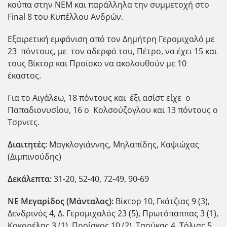
κούπα στην ΝΕΜ και παράλληλα την συμμετοχή στο
Final 8 του Κυπέλλου Ανδρών.
Εξαιρετική εμφάνιση από τον Δημήτρη Γερομιχαλό με
23 πόντους, με τον αδερφό του, Πέτρο, να έχει 15 και
τους Βίκτορ και Προίσκο να ακολουθούν με 10
έκαστος.
Για το Αιγάλεω, 18 πόντους και έξι ασίστ είχε ο
Παπαδιονυσίου, 16 ο Κολσούζογλου και 13 πόντους ο
Τσρνιτς.
Διαιτητές:
Μαγκλογιάννης, Μηλαπίδης, Καψιώχας
(Διμπινούδης)
Δεκάλεπτα:
31-20, 52-40, 72-49, 90-69
ΝΕ Μεγαρίδος (Μάνταλος):
Βίκτορ 10, Γκάτζιας 9 (3),
Δενδρινός 4, Δ. Γερομιχαλός 23 (5), Πρωτόπαππας 3 (1),
Κοκορέλης 3 (1), Προίσκος 10 (2), Τσούκας 4, Τόλιας 5,