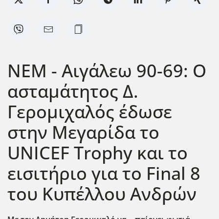
ΝΕΜ - Αιγάλεω 90-69: Ο
ασταμάτητος Δ.
Γερομιχαλός έδωσε
στην Μεγαρίδα το
UNICEF Trophy και το
εισιτήριο για το Final 8
του Κυπέλλου Ανδρών