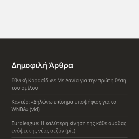
Δημοφιλή Άρθρα
Εθνική Κορασίδων: Με Δανία για την πρώτη θέση
του ομίλου
Καντέρ: «Δηλώνω επίσημα υποψήφιος για το
WNBA» (vid)
Euroleague: Η καλύτερη κίνηση της κάθε ομάδας
ενόψει της νέας σεζόν (pic)