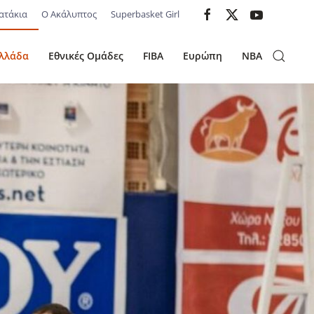
ατάκια
Ο Ακάλυπτος
Superbasket Girl
λλάδα
Εθνικές Ομάδες
FIBA
Ευρώπη
NBA