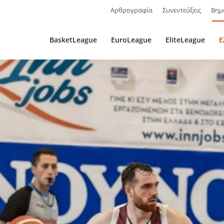
Αρθρογραφία
Συνεντεύξεις
Βημ
BasketLeague
EuroLeague
EliteLeague
Ε