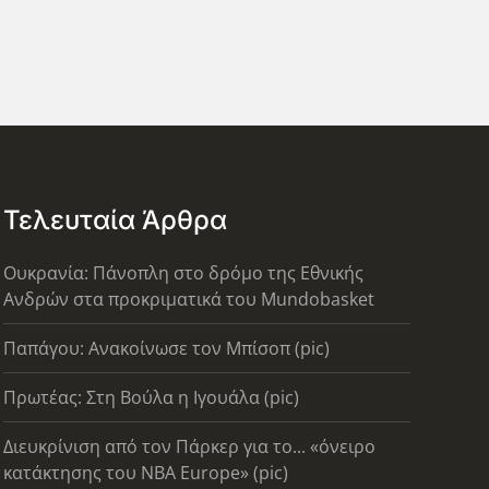
Τελευταία Άρθρα
Ουκρανία: Πάνοπλη στο δρόμο της Εθνικής
Ανδρών στα προκριματικά του Mundobasket
Παπάγου: Ανακοίνωσε τον Μπίσοπ (pic)
Πρωτέας: Στη Βούλα η Ιγουάλα (pic)
Διευκρίνιση από τον Πάρκερ για το... «όνειρο
κατάκτησης του ΝΒΑ Europe» (pic)