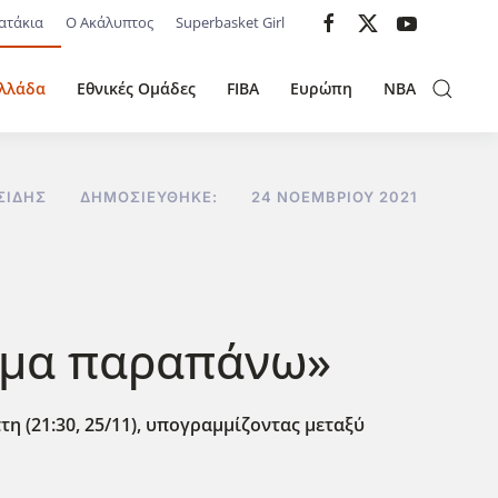
ατάκια
Ο Ακάλυπτος
Superbasket Girl
λλάδα
Εθνικές Ομάδες
FIBA
Ευρώπη
NBA
ΣΊΔΗΣ
ΔΗΜΟΣΙΕΎΘΗΚΕ:
24 ΝΟΕΜΒΡΊΟΥ 2021
βήμα παραπάνω»
η (21:30, 25/11), υπογραμμίζοντας μεταξύ