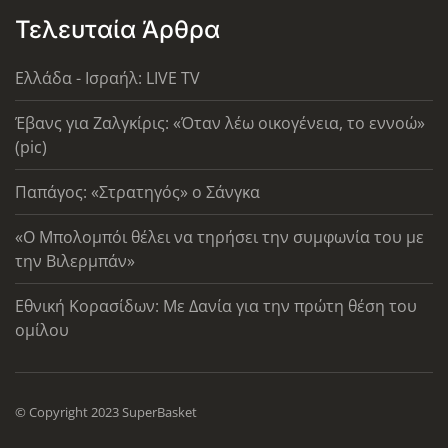
Τελευταία Άρθρα
Ελλάδα - Ισραήλ: LIVE TV
Έβανς για Ζαλγκίρις: «Όταν λέω οικογένεια, το εννοώ»
(pic)
Παπάγος: «Στρατηγός» ο Σάνγκα
«Ο Μπολομπόι θέλει να τηρήσει την συμφωνία του με
την Βιλερμπάν»
Εθνική Κορασίδων: Με Δανία για την πρώτη θέση του
ομίλου
© Copyright 2023 SuperBasket