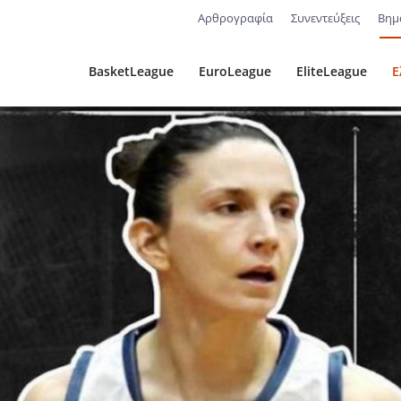
Αρθρογραφία
Συνεντεύξεις
Βημ
BasketLeague
EuroLeague
EliteLeague
Ε