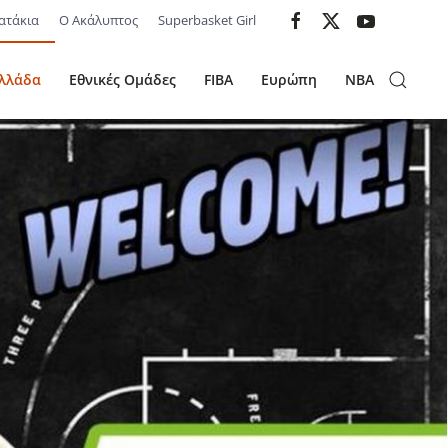
ατάκια
Ο Ακάλυπτος
Superbasket Girl
λλάδα
Εθνικές Ομάδες
FIBA
Ευρώπη
NBA