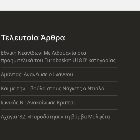
Τελευταία Άρθρα
Εθνική Νεανίδων: Με Λιθουανία στα
προημιτελικά του Eurobasket U18 Β’ κατηγορίας
Αμύντας: Ανανέωσε ο Ιωάννου
Και με την… βούλα στους Νάγκετς ο Ντιαλό
Ιωνικός Ν.: Ανακοίνωσε Κρίπτσι
Αχαγια ’82: «Πυροδότησε» τη βόμβα Μολφέτα