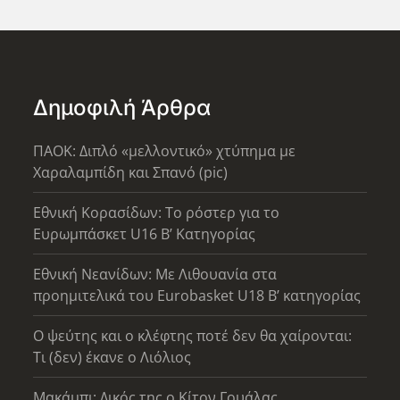
Δημοφιλή Άρθρα
ΠΑΟΚ: Διπλό «μελλοντικό» χτύπημα με
Χαραλαμπίδη και Σπανό (pic)
Εθνική Κορασίδων: Το ρόστερ για το
Ευρωμπάσκετ U16 B’ Κατηγορίας
Εθνική Νεανίδων: Με Λιθουανία στα
προημιτελικά του Eurobasket U18 Β’ κατηγορίας
Ο ψεύτης και ο κλέφτης ποτέ δεν θα χαίρονται:
Τι (δεν) έκανε ο Λιόλιος
Μακάμπι: Δικός της ο Κίτον Γουάλας