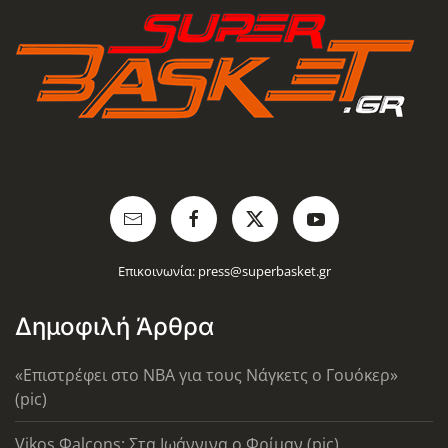
Επικοινωνία:
press@superbasket.gr
Δημοφιλή Άρθρα
«Επιστρέφει στο ΝΒΑ για τους Νάγκετς ο Γουόκερ»
(pic)
Vikos Φalcons: Στα Ιωάννινα ο Φρίμαν (pic)