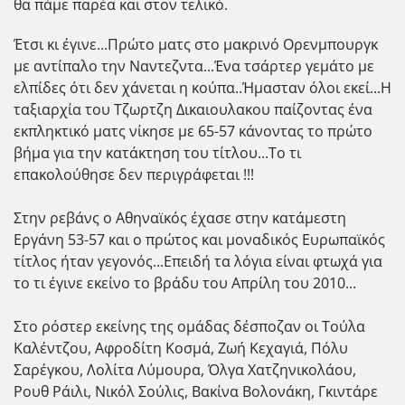
θα πάμε παρέα και στον τελικό.
Έτσι κι έγινε...Πρώτο ματς στο μακρινό Ορενμπουργκ
με αντίπαλο την Ναντεζντα...Ένα τσάρτερ γεμάτο με
ελπίδες ότι δεν χάνεται η κούπα..Ήμασταν όλοι εκεί...Η
ταξιαρχία του Τζωρτζη Δικαιουλακου παίζοντας ένα
εκπληκτικό ματς νίκησε με 65-57 κάνοντας το πρώτο
βήμα για την κατάκτηση του τίτλου...Το τι
επακολούθησε δεν περιγράφεται !!!
Στην ρεβάνς ο Αθηναϊκός έχασε στην κατάμεστη
Εργάνη 53-57 και ο πρώτος και μοναδικός Ευρωπαϊκός
τίτλος ήταν γεγονός...Επειδή τα λόγια είναι φτωχά για
το τι έγινε εκείνο το βράδυ του Απρίλη του 2010...
Στο ρόστερ εκείνης της ομάδας δέσποζαν οι Τούλα
Καλέντζου, Αφροδίτη Κοσμά, Ζωή Κεχαγιά, Πόλυ
Σαρέγκου, Λολίτα Λύμουρα, Όλγα Χατζηνικολάου,
Ρουθ Ράιλι, Νικόλ Σούλις, Βακίνα Βολονάκη, Γκιντάρε