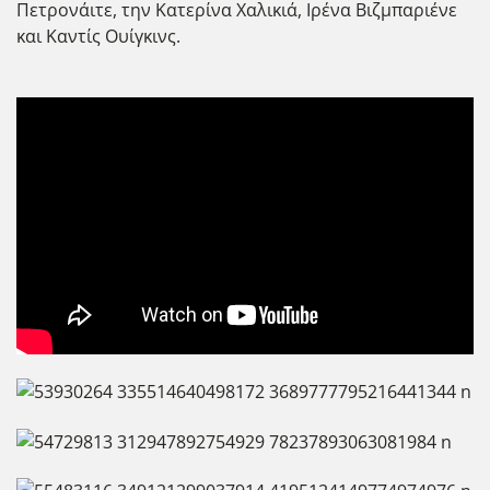
Πετρονάιτε, την Κατερίνα Χαλικιά, Ιρένα Βιζμπαριένε
και Καντίς Ουίγκινς.