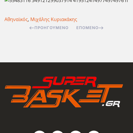
Αθηναϊκός
,
Μιχάλης Κυριακάκης
ΠΡΟΗΓΟΎΜΕΝΟ
ΕΠΌΜΕΝΟ