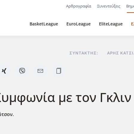
Αρθρογραφία
Συνεντεύξεις
Βημ
BasketLeague
EuroLeague
EliteLeague
Ε
ΣΥΝΤΆΚΤΗΣ:
ΆΡΗΣ ΚΑΤΣ
Συμφωνία με τον Γκλιν
ότσον.