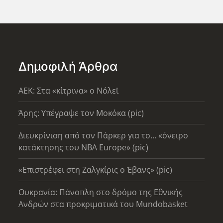
Δημοφιλή Άρθρα
AEK: Στα «κίτρινα» ο Νόλεϊ
Άρης: Υπέγραψε τον Μοκόκα (pic)
Διευκρίνιση από τον Πάρκερ για το... «όνειρο
κατάκτησης του ΝΒΑ Europe» (pic)
«Επιστρέφει στη Ζαλγκίρις ο Έβανς» (pic)
Ουκρανία: Πάνοπλη στο δρόμο της Εθνικής
Ανδρών στα προκριματικά του Mundobasket