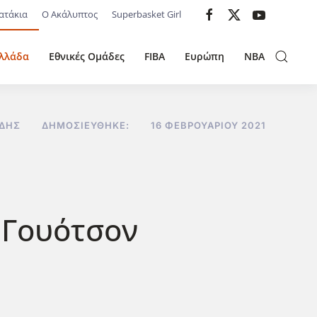
ατάκια
Ο Ακάλυπτος
Superbasket Girl
λλάδα
Εθνικές Ομάδες
FIBA
Ευρώπη
NBA
ΊΔΗΣ
ΔΗΜΟΣΙΕΎΘΗΚΕ:
16 ΦΕΒΡΟΥΑΡΊΟΥ 2021
 Γουότσον