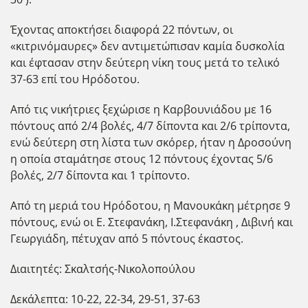
Έχοντας αποκτήσει διαφορά 22 πόντων, οι
«κιτρινόμαυρες» δεν αντιμετώπισαν καμία δυσκολία
και έφτασαν στην δεύτερη νίκη τους μετά το τελικό
37-63 επί του Ηρόδοτου.
Από τις νικήτριες ξεχώρισε η Καρβουνιάδου με 16
πόντους από 2/4 βολές, 4/7 δίποντα και 2/6 τρίποντα,
ενώ δεύτερη στη λίστα των σκόρερ, ήταν η Δροσούνη
η οποία σταμάτησε στους 12 πόντους έχοντας 5/6
βολές, 2/7 δίποντα και 1 τρίποντο.
Από τη μεριά του Ηρόδοτου, η Μανουκάκη μέτρησε 9
πόντους, ενώ οι Ε. Στεφανάκη, Ι.Στεφανάκη , Διβινή και
Γεωργιάδη, πέτυχαν από 5 πόντους έκαστος.
Διαιτητές: Σκαλτσής-Νικολοπούλου
Δεκάλεπτα: 10-22, 22-34, 29-51, 37-63