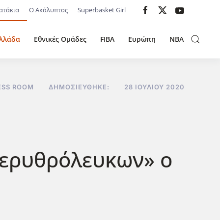
ατάκια
Ο Ακάλυπτος
Superbasket Girl
λλάδα
Εθνικές Ομάδες
FIBA
Ευρώπη
NBA
ESS ROOM
ΔΗΜΟΣΙΕΎΘΗΚΕ:
28 ΙΟΥΛΊΟΥ 2020
«ερυθρόλευκων» ο