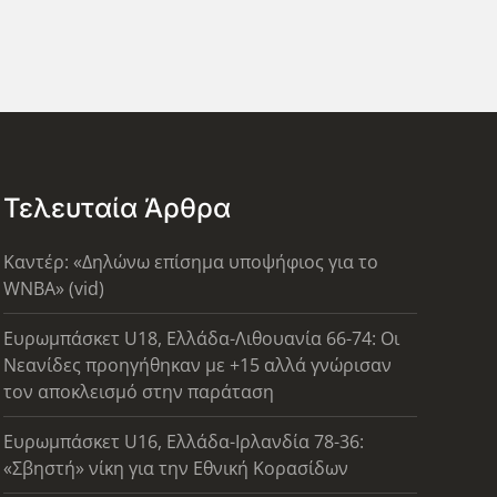
Τελευταία Άρθρα
Καντέρ: «Δηλώνω επίσημα υποψήφιος για το
WNBA» (vid)
Ευρωμπάσκετ U18, Ελλάδα-Λιθουανία 66-74: Οι
Νεανίδες προηγήθηκαν με +15 αλλά γνώρισαν
τον αποκλεισμό στην παράταση
Ευρωμπάσκετ U16, Ελλάδα-Ιρλανδία 78-36:
«Σβηστή» νίκη για την Εθνική Κορασίδων