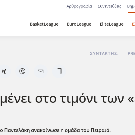
Αρθρογραφία
Συνεντεύξεις
Βημ
BasketLeague
EuroLeague
EliteLeague
Ε
ΣΥΝΤΆΚΤΗΣ:
PR
μένει στο τιμόνι των 
γο Παντελάκη ανακοίνωσε η ομάδα του Πειραιά.