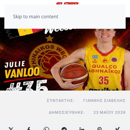
Skip to main content
ΣΥΝΤΆΚΤΗΣ:
ΓΙΆΝΝΗΣ ΣΙΑΒΕΛΉΣ
ΔΗΜΟΣΙΕΎΘΗΚΕ:
23 ΜΑΪ́ΟΥ 2026