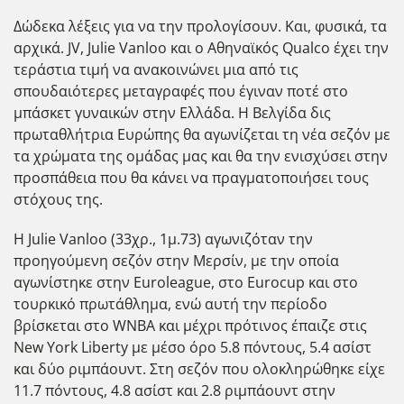
Δώδεκα λέξεις για να την προλογίσουν. Και, φυσικά, τα
αρχικά. JV, Julie Vanloo και ο Αθηναϊκός Qualco έχει την
τεράστια τιμή να ανακοινώνει μια από τις
σπουδαιότερες μεταγραφές που έγιναν ποτέ στο
μπάσκετ γυναικών στην Ελλάδα. Η Βελγίδα δις
πρωταθλήτρια Ευρώπης θα αγωνίζεται τη νέα σεζόν με
τα χρώματα της ομάδας μας και θα την ενισχύσει στην
προσπάθεια που θα κάνει να πραγματοποιήσει τους
στόχους της.
Η Julie Vanloo (33χρ., 1μ.73) αγωνιζόταν την
προηγούμενη σεζόν στην Μερσίν, με την οποία
αγωνίστηκε στην Euroleague, στο Eurocup και στο
τουρκικό πρωτάθλημα, ενώ αυτή την περίοδο
βρίσκεται στο WNBA και μέχρι πρότινος έπαιζε στις
New York Liberty με μέσο όρο 5.8 πόντους, 5.4 ασίστ
και δύο ριμπάουντ. Στη σεζόν που ολοκληρώθηκε είχε
11.7 πόντους, 4.8 ασίστ και 2.8 ριμπάουντ στην