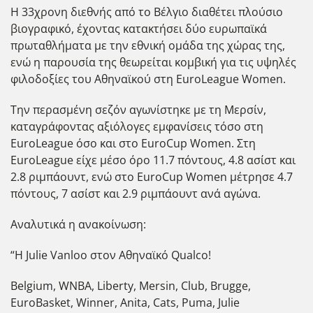
Η 33χρονη διεθνής από το Βέλγιο διαθέτει πλούσιο
βιογραφικό, έχοντας κατακτήσει δύο ευρωπαϊκά
πρωταθλήματα με την εθνική ομάδα της χώρας της,
ενώ η παρουσία της θεωρείται κομβική για τις υψηλές
φιλοδοξίες του Αθηναϊκού στη EuroLeague Women.
Την περασμένη σεζόν αγωνίστηκε με τη Μερσίν,
καταγράφοντας αξιόλογες εμφανίσεις τόσο στη
EuroLeague όσο και στο EuroCup Women. Στη
EuroLeague είχε μέσο όρο 11.7 πόντους, 4.8 ασίστ και
2.8 ριμπάουντ, ενώ στο EuroCup Women μέτρησε 4.7
πόντους, 7 ασίστ και 2.9 ριμπάουντ ανά αγώνα.
Αναλυτικά η ανακοίνωση:
“Η Julie Vanloo στον Αθηναϊκό Qualco!
Belgium, WNBA, Liberty, Mersin, Club, Brugge,
EuroBasket, Winner, Anita, Cats, Puma, Julie