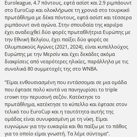
Euroleague, 4.7 πόντους, εφτά ασίστ και 2.9 ριμπάουντ
στο EuroCup και ολοκλήρωσε τη χρονιά στο τουρκικό
πρωτάθλημα με δέκα πόντους, εφτά ασίστ και τέσσερα
ριμπάουντ ανά αγώνα. Στην σπουδαία της καριέρα
έχει αναδειχθεί δύο φορές πρωταθλήτρια Ευρώπης με
την Εθνική Βελγίου, έχει παίξει δύο φορές σε
Ολυμπιακούς Αγώνες (2021, 2024), είναι κυπελλούχος
Ευρώπης με την Μερσίν και έχει δεκάδες ακόμα
διακρίσεις από νεαρότερες ηλικίες, παράλληλα με τις
συνολικά 80 συμμετοχές της στο WNBA.
“Είμαι ενθουσιασμένη που εντάσσομαι σε μια ομάδα
που έφτασε πολύ κοντά να πανηγυρίσει το triple
crown την περυσινή σεζόν. Κατέκτησε το
πρωτάθλημα, κατέκτησε το κύπελλο και έφτασε στον
τελικό του EuroCup και η ταυτότητα αυτής της
ομάδας είναι συνυφασμένη με τη νίκη. Είμαι
ευγνώμων για την ευκαιρία και θα παίξω με το πάθος
για το οποίο είμαι γνωστή. Τα λέμε σύντομα”.