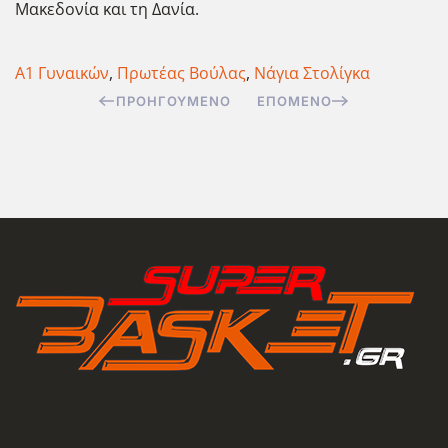
Μακεδονία και τη Δανία.
Α1 Γυναικών
,
Πρωτέας Βούλας
,
Νάγια Στολίγκα
ΠΡΟΗΓΟΎΜΕΝΟ
ΕΠΌΜΕΝΟ