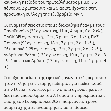
κανονική περίοδο του πρωταθλήματος με μ.ο, 8.5
πόντους, 2 ριμπάουντ και 2.5 ασίστ, έχοντας στην
προσωπική συλλογή της έξι βραβεία MVP.
Οι αναμετρήσεις στις οποίες διακρίθηκε ήταν με τους:
η
Παναθηναϊκό (3
αγωνιστική, 11 π., 4 ριμπ., 6 α. 2 κλ.),
η
ΠΑΟΚ (4
αγωνιστική, 12 π., 5 ριμπ., 6 α., 1 κλ.), ΠΑΣ
η
Γιάννινα (9
αγωνιστική, 18 π., 7 ριμπ., 2 α., 1 κλ.),
η
Ολυμπιακό (12
αγωνιστική, 13 π., 2 ριμπ., 2 α., 2 κλ.),
η
Ανόρθωση Βόλου (13
αγωνιστική, 10 π., 2 ριμπ., 2 α., 3
η
κλ., 1 κοψ.) και Αμύντα (17
αγωνιστική, 11 π., 1 ριμπ., 4
α.).
Στα αξιοσημείωτα της εφετινής αγωνιστικής περιόδου,
ήταν η κλήση της νεαρής παίκτριας για πρώτη φορά
στην Εθνική Γυναικών, με την οποία αγωνίστηκε στο
δεύτερο «παράθυρο» του Α’ Γύρου της προκριματικής
φάσης του Ευρωμπάσκετ 2027, παίρνοντας χρόνο
συμμετοχής στις αναμετρήσεις με τη Βόρεια