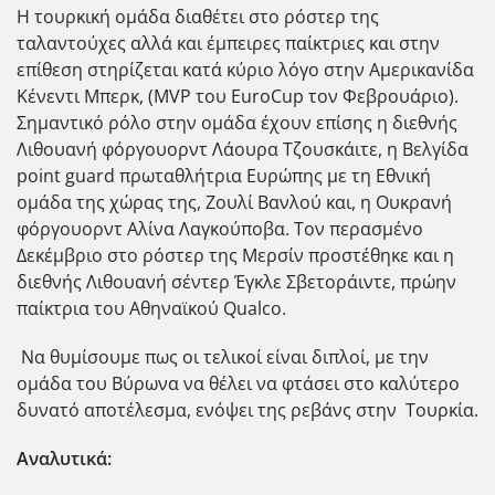
Η τουρκική ομάδα διαθέτει στο ρόστερ της
ταλαντούχες αλλά και έμπειρες παίκτριες και στην
επίθεση στηρίζεται κατά κύριο λόγο στην Αμερικανίδα
Κένεντι Μπερκ, (MVP του EuroCup τον Φεβρουάριο).
Σημαντικό ρόλο στην ομάδα έχουν επίσης η διεθνής
Λιθουανή φόργουορντ Λάουρα Τζουσκάιτε, η Βελγίδα
point guard πρωταθλήτρια Ευρώπης με τη Εθνική
ομάδα της χώρας της, Ζουλί Βανλού και, η Ουκρανή
φόργουορντ Αλίνα Λαγκούποβα. Τον περασμένο
Δεκέμβριο στο ρόστερ της Μερσίν προστέθηκε και η
διεθνής Λιθουανή σέντερ Έγκλε Σβετοράιντε, πρώην
παίκτρια του Αθηναϊκού Qualco.
Να θυμίσουμε πως οι τελικοί είναι διπλοί, με την
ομάδα του Βύρωνα να θέλει να φτάσει στο καλύτερο
δυνατό αποτέλεσμα, ενόψει της ρεβάνς στην Τουρκία.
Αναλυτικά: