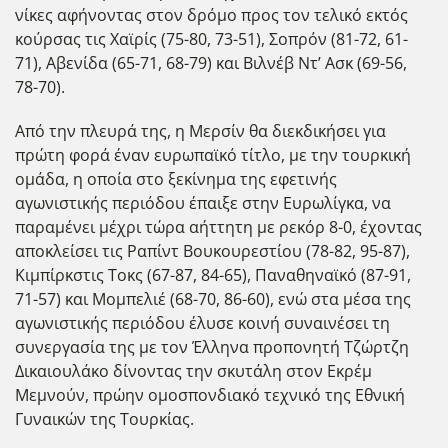
νίκες αφήνοντας στον δρόμο προς τον τελικό εκτός
κούρσας τις Χαϊρίς (75-80, 73-51), Σοπρόν (81-72, 61-
71), Αβενίδα (65-71, 68-79) και Βιλνέβ Ντ’ Ασκ (69-56,
78-70).
Από την πλευρά της, η Μερσίν θα διεκδικήσει για
πρώτη φορά έναν ευρωπαϊκό τίτλο, με την τουρκική
ομάδα, η οποία στο ξεκίνημα της εφετινής
αγωνιστικής περιόδου έπαιξε στην Ευρωλίγκα, να
παραμένει μέχρι τώρα αήττητη με ρεκόρ 8-0, έχοντας
αποκλείσει τις Ραπίντ Βουκουρεστίου (78-82, 95-87),
Κιμπίρκστις Τοκς (67-87, 84-65), Παναθηναϊκό (87-91,
71-57) και Μομπελιέ (68-70, 86-60), ενώ στα μέσα της
αγωνιστικής περιόδου έλυσε κοινή συναινέσει τη
συνεργασία της με τον Έλληνα προπονητή Τζώρτζη
Δικαιουλάκο δίνοντας την σκυτάλη στον Εκρέμ
Μεμνούν, πρώην ομοσπονδιακό τεχνικό της Εθνική
Γυναικών της Τουρκίας.