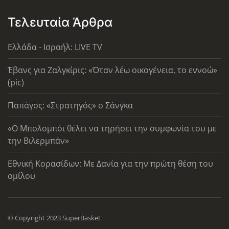
Τελευταία Άρθρα
Ελλάδα - Ισραήλ: LIVE TV
Έβανς για Ζαλγκίρις: «Όταν λέω οικογένεια, το εννοώ»
(pic)
Παπάγος: «Στρατηγός» ο Σάνγκα
«Ο Μπολομπόι θέλει να τηρήσει την συμφωνία του με
την Βιλερμπάν»
Εθνική Κορασίδων: Με Δανία για την πρώτη θέση του
ομίλου
© Copyright 2023 SuperBasket