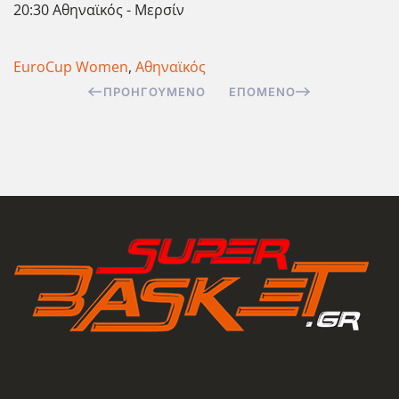
20:30 Αθηναϊκός - Μερσίν
EuroCup Women
,
Αθηναϊκός
ΠΡΟΗΓΟΎΜΕΝΟ
ΕΠΌΜΕΝΟ