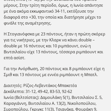
μέρους. Στην τρίτη περίοδο, όμως, η Ιωνία απάντησε
με ένα ακόμα εκκωφαντικό 34-11, εκτόξευσε την
διαφορά στο +30, την οποία και διατήρησε μέχρι το
φινάλε της αναμέτρησης.
Η Στογιανόφσκα με 23 πόντους, ήταν η πρώτη σκόρερ
για τις νικήτριες, με την Κλαρκ να κάνει double –
double με 16 πόντους και 10 ριμπάουντ, ενώ η
Βιντσιλαίου είχε 13 πόντους, τέσσερα ριμπάουντ και
επτά ασίστ.
Για την Ανόρθωση, 20 πόντους και 8 ριμπάουντ είχε η
Σμιθ και 13 πόντους με εννέα ριμπάουντ η Μπατλ.
Διαιτητές: Ρίζος-Λεβεντάκος-Μπακετέα
Δεκάλεπτα: 31-12, 49-42, 83-53, 92-62
Ιωνία (Βελτσίστας): Δαμουλάκη 5(1), Βιντσιλαίου Σ. 5,
Καραγιάννη, Βιντσιλαίου Α. 13(2), Νικολοπούλου,
Συροπούλου, Γκριγκς 11(3), Τσιανάκα, Φουράκη 9,