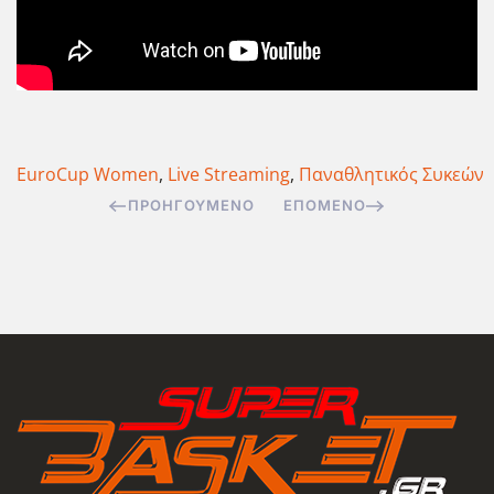
EuroCup Women
,
Live Streaming
,
Παναθλητικός Συκεών
ΠΡΟΗΓΟΎΜΕΝΟ
ΕΠΌΜΕΝΟ