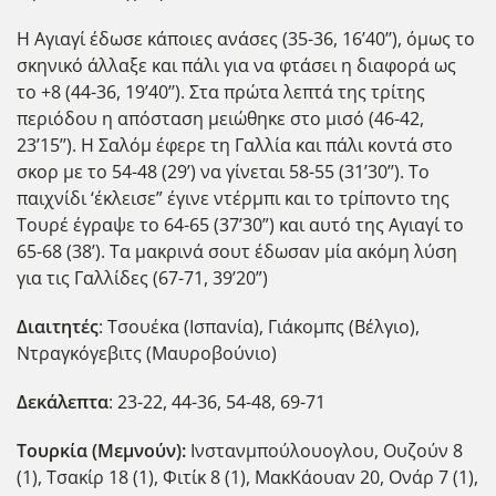
Η Αγιαγί έδωσε κάποιες ανάσες (35-36, 16’40’’), όμως το
σκηνικό άλλαξε και πάλι για να φτάσει η διαφορά ως
το +8 (44-36, 19’40’’). Στα πρώτα λεπτά της τρίτης
περιόδου η απόσταση μειώθηκε στο μισό (46-42,
23’15’’). Η Σαλόμ έφερε τη Γαλλία και πάλι κοντά στο
σκορ με το 54-48 (29’) να γίνεται 58-55 (31’30’’). Το
παιχνίδι ‘έκλεισε” έγινε ντέρμπι και το τρίποντο της
Τουρέ έγραψε το 64-65 (37’30”) και αυτό της Αγιαγί το
65-68 (38’). Τα μακρινά σουτ έδωσαν μία ακόμη λύση
για τις Γαλλίδες (67-71, 39’20”)
Διαιτητές
: Τσουέκα (Ισπανία), Γιάκομπς (Βέλγιο),
Ντραγκόγεβιτς (Μαυροβούνιο)
Δεκάλεπτα
: 23-22, 44-36, 54-48, 69-71
Τουρκία (Μεμνούν):
Ινστανμπούλουογλου, Ουζούν 8
(1), Τσακίρ 18 (1), Φιτίκ 8 (1), ΜακΚάουαν 20, Ονάρ 7 (1),