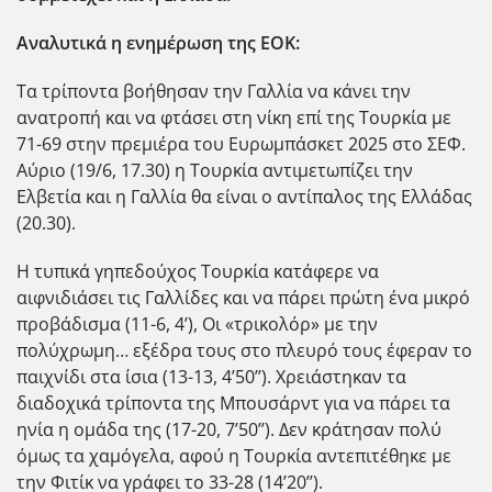
Αναλυτικά η ενημέρωση της ΕΟΚ:
Τα τρίποντα βοήθησαν την Γαλλία να κάνει την
ανατροπή και να φτάσει στη νίκη επί της Τουρκία με
71-69 στην πρεμιέρα του Ευρωμπάσκετ 2025 στο ΣΕΦ.
Αύριο (19/6, 17.30) η Τουρκία αντιμετωπίζει την
Ελβετία και η Γαλλία θα είναι ο αντίπαλος της Ελλάδας
(20.30).
Η τυπικά γηπεδούχος Τουρκία κατάφερε να
αιφνιδιάσει τις Γαλλίδες και να πάρει πρώτη ένα μικρό
προβάδισμα (11-6, 4’), Οι «τρικολόρ» με την
πολύχρωμη… εξέδρα τους στο πλευρό τους έφεραν το
παιχνίδι στα ίσια (13-13, 4’50’’). Χρειάστηκαν τα
διαδοχικά τρίποντα της Μπουσάρντ για να πάρει τα
ηνία η ομάδα της (17-20, 7’50’’). Δεν κράτησαν πολύ
όμως τα χαμόγελα, αφού η Τουρκία αντεπιτέθηκε με
την Φιτίκ να γράφει το 33-28 (14’20’’).