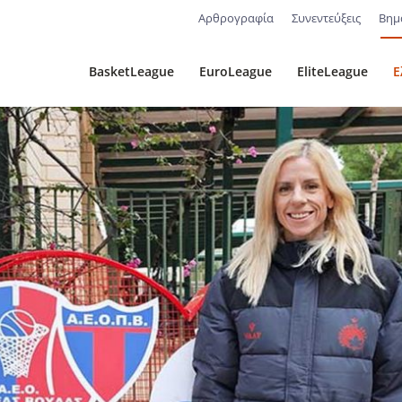
Αρθρογραφία
Συνεντεύξεις
Βημ
BasketLeague
EuroLeague
EliteLeague
Ε