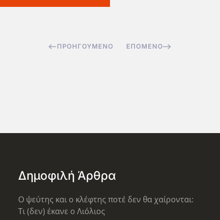
ΠΡΟΗΓΟΎΜΕΝΟ
ΕΠΌΜΕΝΟ
Δημοφιλή Άρθρα
Ο ψεύτης και ο κλέφτης ποτέ δεν θα χαίρονται:
Τι (δεν) έκανε ο Λιόλιος