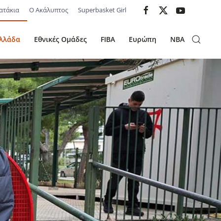
ατάκια
Ο Ακάλυπτος
Superbasket Girl
λλάδα
Εθνικές Ομάδες
FIBA
Ευρώπη
NBA