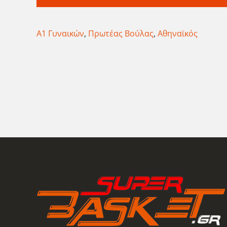
Α1 Γυναικών
,
Πρωτέας Βούλας
,
Αθηναϊκός