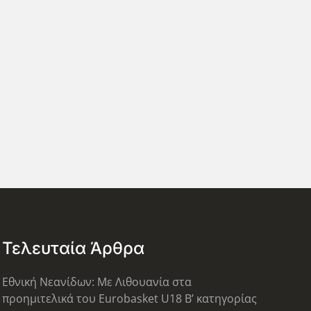
Τελευταία Άρθρα
Εθνική Νεανίδων: Με Λιθουανία στα
προημιτελικά του Eurobasket U18 Β’ κατηγορίας