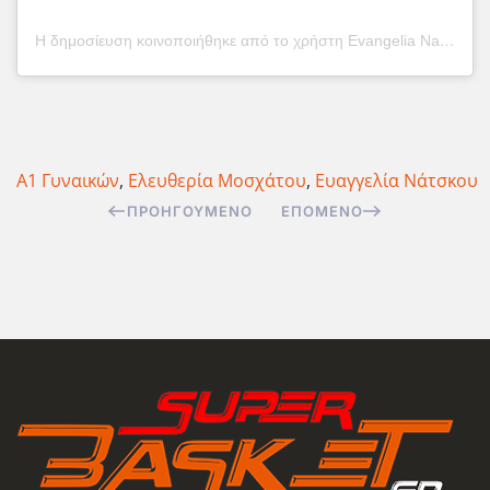
Η δημοσίευση κοινοποιήθηκε από το χρήστη Evangelia Natskou (@natskouevangelia)
Α1 Γυναικών
,
Ελευθερία Μοσχάτου
,
Ευαγγελία Νάτσκου
ΠΡΟΗΓΟΎΜΕΝΟ
ΕΠΌΜΕΝΟ