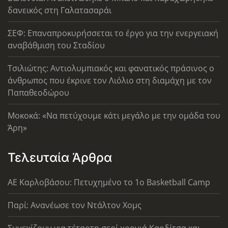
δανεικός στη Γαλατασαράι
ΣΕΦ: Επαναπροκυρήσσεται το έργο για την ενεργειακή
αναβάθμιση του Σταδίου
Τσιλιώτης: Αντιολυμπιακός και φανατικός πράσινος ο
άνθρωπος που έκρινε τον Λιόλιο στη διαμάχη με τον
Παπαθεοδώρου
Μοκοκά: «Να πετύχουμε κάτι μεγάλο με την ομάδα του
Άρη»
Τελευταία Άρθρα
ΑΕ Καρλοβάσου: Πετυχημένο το 1ο Basketball Camp
Παρί: Ανανέωσε τον Ντάλτον Χομς
Συνεχίζουν για τέταρτη σερί χρονιά Καρδίτσα και