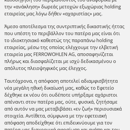
την «ανάκληση» δωρεάς μετοχών εξωχώριας holding
εταιρείας μας λόγω δήθεν «αχαριστίας» μας.
Άμεσο αποτέλεσμα της συντριπτικής δικαστικής ήττας
που υπέστη το περιβάλλον του πατέρα μας είναι ότι
το ιδιοκτησιακό καθεστώς της παραπάνω holding
εταιρείας, μέσω της οποίας ελέγχουμε την ελβετική
εταιρεία μας FERROWOHLEN AG, αποσαφηνίζεται
πλήρως και διασφαλίζεται με ισχύ δεδικασμένου ο
απόλυτος πλειοψηφικός μας έλεγχος.
Ταυτόχρονα, η απόφαση αποτελεί αδιαμφισβήτητα
νέα μεγάλη ηθική δικαίωσή μας, καθώς το Εφετείο
δέχθηκε εκ νέου ότι ουδέποτε υπήρξαμε αχάριστοι
απέναντι στον πατέρα μας, ούτε, φυσικά, ζητήσαμε
από αυτόν να μας μεταβιβάσει «εν ζωή» περιουσιακά
στοιχεία. Αντίθετα, σύμφωνα με την εφετειακή
απόφαση αποδείχθηκε ότι επιδεικνύουμε για τον
πατέρα μας διαχρονικά αφοσίωση και αγάπη και τον