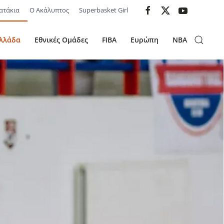
ατάκια
Ο Ακάλυπτος
Superbasket Girl
λλάδα
Εθνικές Ομάδες
FIBA
Ευρώπη
NBA