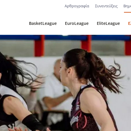
Αρθρογραφία
Συνεντεύξεις
Βημ
BasketLeague
EuroLeague
EliteLeague
Ε