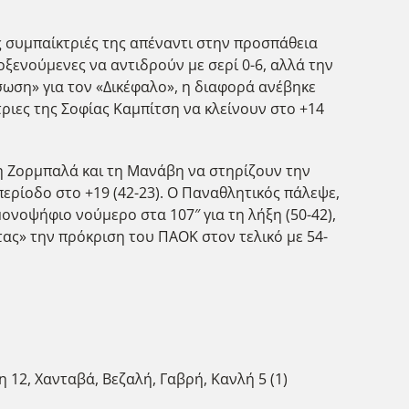
ές συμπαίκτριές της απέναντι στην προσπάθεια
λοξενούμενες να αντιδρούν με σερί 0-6, αλλά την
σωση» για τον «Δικέφαλο», η διαφορά ανέβηκε
τριες της Σοφίας Καμπίτση να κλείνουν στο +14
 τη Ζορμπαλά και τη Μανάβη να στηρίζουν την
περίοδο στο +19 (42-23). Ο Παναθλητικός πάλεψε,
μονοψήφιο νούμερο στα 107″ για τη λήξη (50-42),
τας» την πρόκριση του ΠΑΟΚ στον τελικό με 54-
η 12, Χανταβά, Βεζαλή, Γαβρή, Κανλή 5 (1)