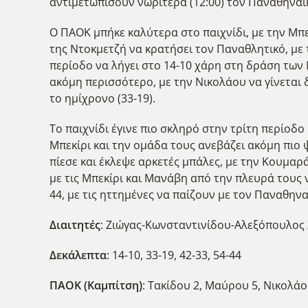
αντιμετωπίσουν νωρίτερα (12:00) τον Παναθηναϊκ
Ο ΠΑΟΚ μπήκε καλύτερα στο παιχνίδι, με την Μπε
της Ντοκμετζή να κρατήσει τον Παναθλητικό, με τ
περίοδο να λήγει στο 14-10 χάρη στη δράση των
ακόμη περισσότερο, με την Νικολάου να γίνεται δ
το ημίχρονο (33-19).
Το παιχνίδι έγινε πιο σκληρό στην τρίτη περίοδο
Μπεκίρι και την ομάδα τους ανεβάζει ακόμη πιο 
πίεσε και έκλεψε αρκετές μπάλες, με την Κουμαρά
με τις Μπεκίρι και Μανάβη από την πλευρά τους 
44, με τις ηττημένες να παίζουν με τον Παναθηναϊ
Διαιτητές
: Ζιώγας-Κωνσταντινίδου-Αλεξόπουλος 
Δεκάλεπτα
: 14-10, 33-19, 42-33, 54-44
ΠΑΟΚ (Καμπίτση)
: Τακίδου 2, Μαύρου 5, Νικολάο