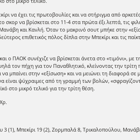
ό στο μικρό τελικό.
κίρι να έχει τις πρωτοβουλίες και να στήριγμα από αρκετ
ο σκορ να βρίσκεται στο 11-4 στα πρώτα έξι λεπτά, τις φι
 Μανάβη και Κανλή. Όταν το μακρινό σουτ μπήκε στην «εξί
εύτερος επιθετικός πόλος δίπλα στην Μπεκίρι και τις παίκ
 και ο ΠΑΟΚ συνέχιζε να βρίσκεται άνετα στο «τιμόνι», με
ψηλά τον πήχη για τον Παναθλητικό, κλείνοντας την τρίτη 
 να μπαίνει στην «εξίσωση» και να μειώνει τη διαφορά σε 
να είναι ψύχραιμες από τη γραμμή των βολών, «σφραγίζον
κό στο μικρό τελικό για την τρίτη θέση.
Χρ.
υ 3 (1), Μπεκίρι 19 (2), Ζορμπαλά 8, Τρικαλοπούλου, Μανάβ