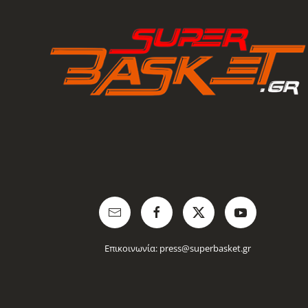
Επικοινωνία:
press@superbasket.gr