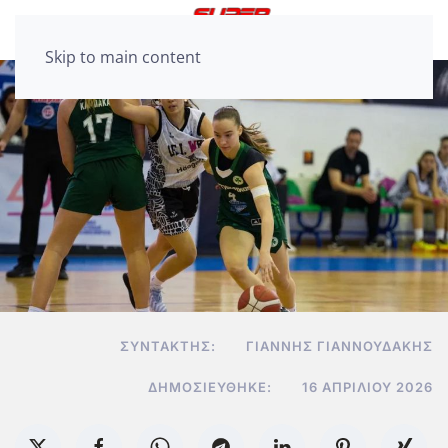
Skip to main content
ΣΥΝΤΆΚΤΗΣ:
ΓΙΆΝΝΗΣ ΓΙΑΝΝΟΥΔΆΚΗΣ
ΔΗΜΟΣΙΕΎΘΗΚΕ:
16 ΑΠΡΙΛΊΟΥ 2026