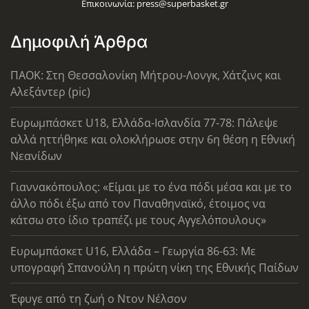
Επικοινωνία:
press@superbasket.gr
Δημοφιλή Άρθρα
ΠΑΟΚ: Στη Θεσσαλονίκη Μήτρου-Λονγκ, Χάτζινς και
Αλεξάντερ (pic)
Ευρωμπάσκετ U18, Ελλάδα-Ισλανδία 77-78: Πάλεψε
αλλά ηττήθηκε και ολοκλήρωσε στην 6η θέση η Εθνική
Νεανίδων
Γιαννακόπουλος: «Είμαι με το ένα πόδι μέσα και με το
άλλο πόδι έξω από τον Παναθηναϊκό, έτοιμος να
κάτσω στο ίδιο τραπέζι με τους Αγγελόπουλους»
Ευρωμπάσκετ U16, Ελλάδα – Γεωργία 86-63: Με
υπογραφή Σπανούλη η πρώτη νίκη της Εθνικής Παίδων
Έφυγε από τη ζωή ο Ντον Νέλσον