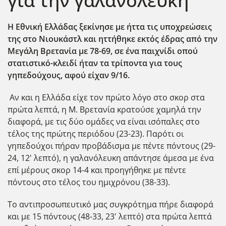
για την γαλανόλευκη
Η Εθνική Ελλάδας ξεκίνησε με ήττα τις υποχρεώσεις
της στο Νιουκάστλ και ηττήθηκε εκτός έδρας από την
Μεγάλη Βρετανία με 78-69, σε ένα παιχνίδι οπού
στατιστικό-κλειδί ήταν τα τρίποντα για τους
γηπεδούχους, αφού είχαν 9/16.
Αν και η Ελλάδα είχε τον πρώτο λόγο στο σκορ στα
πρώτα λεπτά, η Μ. Βρετανία κρατούσε χαμηλά την
διαφορά, με τις δύο ομάδες να είναι ισόπαλες στο
τέλος της πρώτης περιόδου (23-23). Παρότι οι
γηπεδούχοι πήραν προβάδισμα με πέντε πόντους (29-
24, 12' λεπτό), η γαλανόλευκη απάντησε άμεσα με ένα
επί μέρους σκορ 14-4 και προηγήθηκε με πέντε
πόντους στο τέλος του ημιχρόνου (38-33).
Το αντιπροσωπευτικό μας συγκρότημα πήρε διαφορά
και με 15 πόντους (48-33, 23' λεπτό) στα πρώτα λεπτά