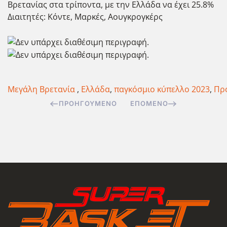
Βρετανίας στα τρίποντα, με την Ελλάδα να έχει 25.8%
Διαιτητές: Κόντε, Μαρκές, Αουγκρογκέρς
Μεγάλη Βρετανία
,
Ελλάδα
,
παγκόσμιο κύπελλο 2023
,
Πρ
ΠΡΟΗΓΟΎΜΕΝΟ
ΕΠΌΜΕΝΟ