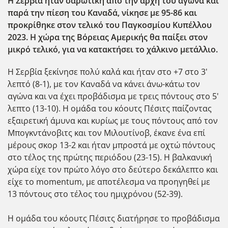
Η Σερβία ήταν σαρωτική από την αρχή του αγώνα και
παρά την πίεση του Καναδά, νίκησε με 95-86 και
προκρίθηκε στον τελικό του Παγκοσμίου Κυπέλλου
2023. Η χώρα της Βόρειας Αμερικής θα παίξει στον
μικρό τελικό, για να κατακτήσει το χάλκινο μετάλλιο.
Η Σερβία ξεκίνησε πολύ καλά και ήταν στο +7 στο 3'
λεπτό (8-1), με τον Καναδά να κάνει άνω-κάτω τον
αγώνα και να έχει προβάδισμα με τρεις πόντους στο 5'
λεπτο (13-10). Η ομάδα του κόουτς Πέσιτς παίζοντας
εξαιρετική άμυνα και κυρίως με τους πόντους από τον
Μπογκντάνοβιτς και τον Μιλουτίνοβ, έκανε ένα επί
μέρους σκορ 13-2 και ήταν μπροστά με οχτώ πόντους
στο τέλος της πρώτης περιόδου (23-15). Η βαλκανική
χώρα είχε τον πρώτο λόγο στο δεύτερο δεκάλεπτο και
είχε το momentum, με αποτέλεσμα να προηγηθεί με
13 πόντους στο τέλος του ημιχρόνου (52-39).
Η ομάδα του κόουτς Πέσιτς διατήρησε το προβάδισμα