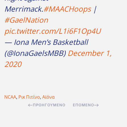
Merrimack.
#MAACHoops
|
#GaelNation
pic.twitter.com/L1i6F1Op4U
— Iona Men’s Basketball
(@IonaGaelsMBB)
December 1,
2020
NCAA
,
Ρικ Πιτίνο
,
Αϊόνα
ΠΡΟΗΓΟΎΜΕΝΟ
ΕΠΌΜΕΝΟ