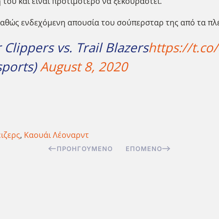
του και είναι προτιμότερο να ξεκουραστεί.
 καθώς ενδεχόμενη απουσία του σούπερσταρ της από τα πλέι
Clippers vs. Trail Blazers
https://t.c
sports)
August 8, 2020
ιζερς
,
Καουάι Λέοναρντ
ΠΡΟΗΓΟΎΜΕΝΟ
ΕΠΌΜΕΝΟ