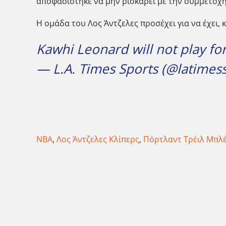
αποφασίστηκε να μην ρισκάρει με την συμμετοχή 
Η ομάδα του Λος Άντζελες προσέχει για να έχει,
Kawhi Leonard will not play for 
— L.A. Times Sports (@latimes
NBA
,
Λος Άντζελες Κλίπερς
,
Πόρτλαντ Τρέιλ Μπλέ