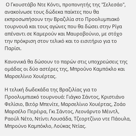
Ο Γκουστάβο Ντε Κόντι, προπονητής της "Σελεσάο",
ανακοίνωσε τους δώδεκα παίκτες που θα
εκπροσωπήσουν την Βραζιλία στο Προολυμπιακό
τουρνουά και τους αγώνες που θα δώσει στην Ρίγα
απέναντι σε Καμερούν και Μαυροβούνιο, με στόχο
την πρόκριση στον τελικό και το εισιτήριο για το
Παρίσι.
Κανονικά θα δώσουν το παρών στις υποχρεώσεις της
ομάδας οι δύο αστέρες της, Μπρο΄ύνο Καμπόκλο και
Μαρσελίνιο Χουέρτας.
Η τελική δωδεκάδα της Βραζιλίας για το
Προολυμπιακό τουρνουά: Γιάγκο Σάντος, Κριστιάνο
Φελίσιο, Βιτόρ Μπενίτε, Μαρσελίνιο Χουέρτας, Ζοάο
Μαρσέλο Περέιρα, Γκι Σάντος, Λεονάρντο Μέιντλ,
Ραούλ Νέτο, Ντίντι Λουσάδα, Τζεορτζίνιο ντε Πάουλα,
Μπρούνο Καμπόκλο, Λούκας Ντίας.