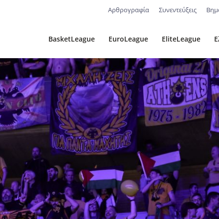
Αρθρογραφία
Συνεντεύξεις
Βημ
BasketLeague
EuroLeague
EliteLeague
Ε