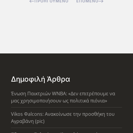
ΠΡΟΗΓΟΎΜΕΝΟ
ΕΠΌΜΕΝΟ
Δημοφιλή Άρθρα
Ένωση Παικτριών WNBA: «Δεν επιτρέπουμε να
μας χρησιμοποιήσουν ως πολιτικά πιόνια»
Vikos Φalcons: Ανακοίνωσε την προσθήκη του
Αγραβάνη (pic)