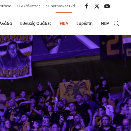
ατάκια
Ο Ακάλυπτος
Superbasket Girl
λλάδα
Εθνικές Ομάδες
FIBA
Ευρώπη
NBA