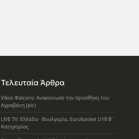
Τελευταία Άρθρα
Vikos Φalcons: Ανακοίνωσε την προσθήκη του
Αγραβάνη (pic)
LIVE TV: Ελλάδα - Βουλγαρία, Eurobasket U18 Β'
Κατηγορίας