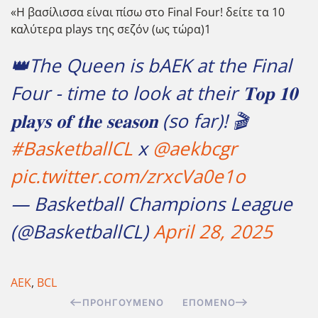
«Η βασίλισσα είναι πίσω στο Final Four! δείτε τα 10
καλύτερα plays της σεζόν (ως τώρα)1
👑The Queen is bAEK at the Final
Four - time to look at their 𝐓𝐨𝐩 𝟏𝟎
𝐩𝐥𝐚𝐲𝐬 𝐨𝐟 𝐭𝐡𝐞 𝐬𝐞𝐚𝐬𝐨𝐧 (so far)! 🎬
#BasketballCL
x
@aekbcgr
pic.twitter.com/zrxcVa0e1o
— Basketball Champions League
(@BasketballCL)
April 28, 2025
ΑΕΚ
,
BCL
ΠΡΟΗΓΟΎΜΕΝΟ
ΕΠΌΜΕΝΟ