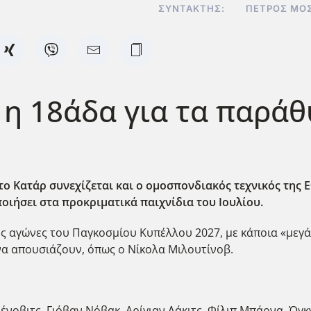
ΣΥΝΤΆΚΤΗΣ:
ΠΈΤΡΟΣ ΜΟ
ς η 18άδα για τα παρά
ο Κατάρ συνεχίζεται και ο ομοσπονδιακός τεχνικός της Ε
οιήσει στα προκριματικά παιχνίδια του Ιουλίου.
ς αγώνες του Παγκοσμίου Κυπέλλου 2027, με κάποια «μεγάλ
α να απουσιάζουν, όπως ο Νίκολα Μιλουτίνοβ.
ένοβιτς, Γιόβαν Νόβακ, Αρίγιαν Λάκιτς, Φίλιπ Μπάρνα, Όγκ