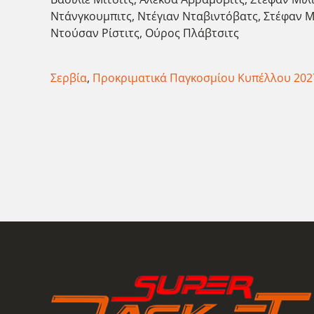
Ντάνγκουμπιτς, Ντέγιαν Νταβιντόβατς, Στέφαν Μο
Ντούσαν Ρίστιτς, Ούρος Πλάβτσιτς
Σερβία
,
Προκριματικά Παγκοσμίου Κυπέλλου 202