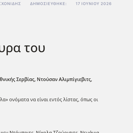
ΣΧΟΝΊΔΗΣ
ΔΗΜΟΣΙΕΎΘΗΚΕ:
17 ΙΟΥΝΊΟΥ 2026
θυρα του
θνικής Σερβίας, Ντούσαν Αλιμπίγιεβιτς,
α» ονόματα να είναι εντός λίστας, όπως οι
νιεν Ντόμπριτς, Νίκολα Τζούρισιτς, Νεμάνια