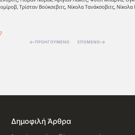
μίροβ, Τρίσταν Βούκσεβιτς, Νίκολα Τανάκσοβιτς, Νίκολα Γι
7
ΠΡΟΗΓΟΎΜΕΝΟ
ΕΠΌΜΕΝΟ
Δημοφιλή Άρθρα