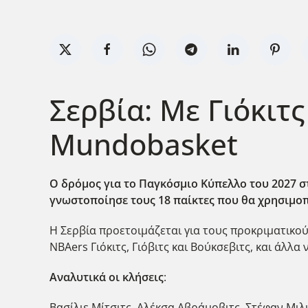
Σερβία: Με Γιόκιτ
Mundobasket
Ο δρόμος για το Παγκόσμιο Κύπελλο του 2027 στ
γνωστοποίησε τους 18 παίκτες που θα χρησιμοπ
Η Σερβία προετοιμάζεται για τους προκριματικού
NBAers Γιόκιτς, Γιόβιτς και Βούκσεβιτς, και άλλ
Αναλυτικά οι κλήσεις
:
Βασίλιε Μίτσιτς, Αλέκσα Αβράμοβιτς, Στέφαν Μιλι