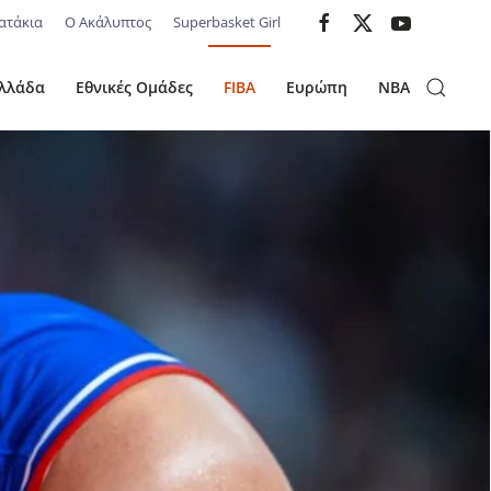
ατάκια
Ο Ακάλυπτος
Superbasket Girl
λλάδα
Εθνικές Ομάδες
FIBA
Ευρώπη
NBA