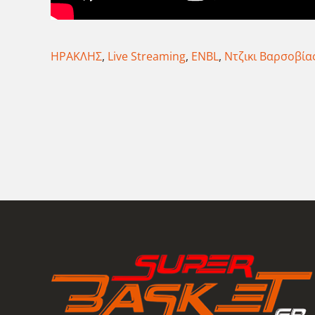
ΗΡΑΚΛΗΣ
,
Live Streaming
,
ENBL
,
Ντζικι Βαρσοβία