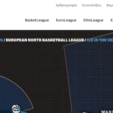
Αρθρογραφία
Συνεντεύξεις
Βημ
BasketLeague
EuroLeague
EliteLeague
Ε