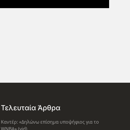
Τελευταία Άρθρα
Καντέρ: «Δηλώνω επίσημα υποψήφιος για το
WNBA» (vid)