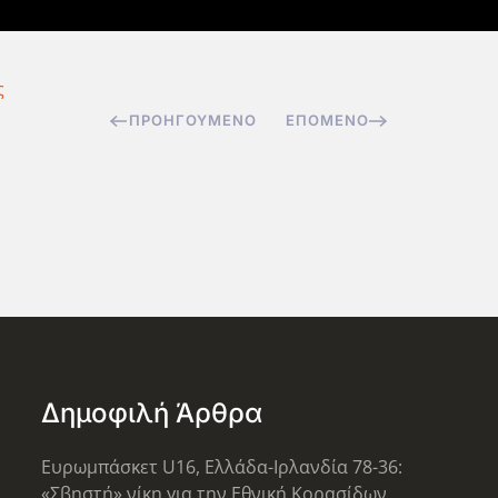
ς
ΠΡΟΗΓΟΎΜΕΝΟ
ΕΠΌΜΕΝΟ
Δημοφιλή Άρθρα
Ευρωμπάσκετ U16, Ελλάδα-Ιρλανδία 78-36:
«Σβηστή» νίκη για την Εθνική Κορασίδων