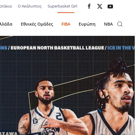
ατάκια
Ο Ακάλυπτος
Superbasket Girl
λλάδα
Εθνικές Ομάδες
FIBA
Ευρώπη
NBA