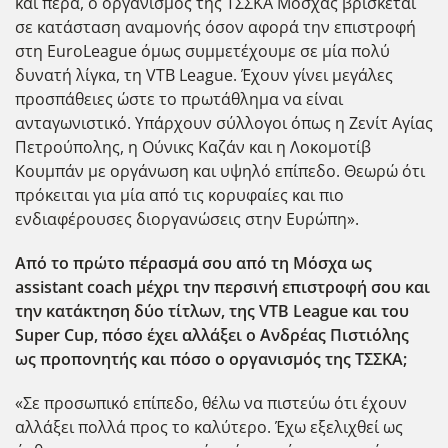
και πέρα, ο οργανισμός της ΤΣΣΚΑ Μόσχας βρίσκεται
σε κατάσταση αναμονής όσον αφορά την επιστροφή
στη EuroLeague όμως συμμετέχουμε σε μία πολύ
δυνατή λίγκα, τη VTB League. Έχουν γίνει μεγάλες
προσπάθειες ώστε το πρωτάθλημα να είναι
ανταγωνιστικό. Υπάρχουν σύλλογοι όπως η Ζενίτ Αγίας
Πετρούπολης, η Ούνικς Καζάν και η Λοκομοτίβ
Κουμπάν με οργάνωση και υψηλό επίπεδο. Θεωρώ ότι
πρόκειται για μία από τις κορυφαίες και πιο
ενδιαφέρουσες διοργανώσεις στην Ευρώπη».
Από το πρώτο πέρασμά σου από τη Μόσχα ως
assistant
coach
μέχρι την περσινή επιστροφή σου και
την κατάκτηση δύο τίτλων, της VTB
League
και του
Super
Cup
, πόσο έχει αλλάξει ο Ανδρέας Πιστιόλης
ως προπονητής και πόσο ο οργανισμός της ΤΣΣΚΑ;
«Σε προσωπικό επίπεδο, θέλω να πιστεύω ότι έχουν
αλλάξει πολλά προς το καλύτερο. Έχω εξελιχθεί ως