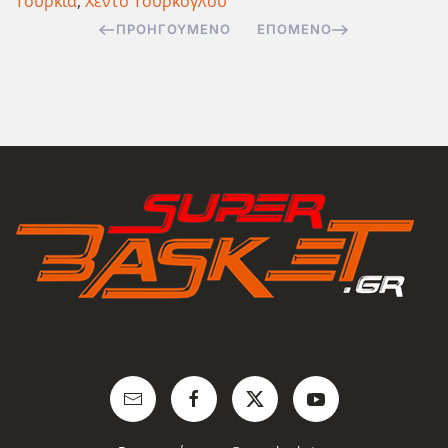
Τουρκία
,
Χέντο Τούρκογλου
ΠΡΟΗΓΟΎΜΕΝΟ
ΕΠΌΜΕΝΟ