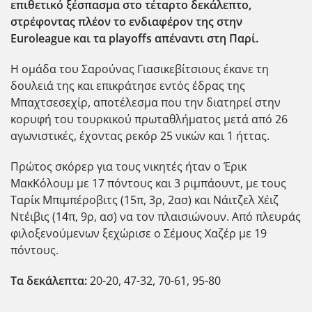
επιθετικό ξέσπασμα στο τέταρτο δεκάλεπτο,
στρέφοντας πλέον το ενδιαφέρον της στην
Euroleague και τα playoffs απέναντι στη Παρί.
Η ομάδα του Σαρούνας Γιασικεβίτσιους έκανε τη
δουλειά της και επικράτησε εντός έδρας της
Μπαχτσεσεχίρ, αποτέλεσμα που την διατηρεί στην
κορυφή του τουρκικού πρωταθλήματος μετά από 26
αγωνιστικές, έχοντας ρεκόρ 25 νικών και 1 ήττας.
Πρώτος σκόρερ για τους νικητές ήταν ο Έρικ
ΜακΚόλουμ με 17 πόντους και 3 ριμπάουντ, με τους
Ταρίκ Μπιμπέροβιτς (15π, 3ρ, 2ασ) και Νάιτζελ Χέιζ
Ντέιβις (14π, 9ρ, ασ) να τον πλαισιώνουν. Από πλευράς
φιλοξενούμενων ξεχώρισε ο Σέμους Χαζέρ με 19
πόντους.
Τα δεκάλεπτα:
20-20, 47-32, 70-61, 95-80