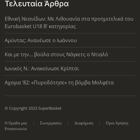
Τελευταία Άρθρα
Εθνική Νεανίδων: Με Λιθουανία στα προημιτελικά του
Eurobasket U18 Β’ κατηγορίας
Αμύντας: Ανανέωσε ο Ιωάννου
Και με την… βούλα στους Νάγκετς ο Ντιαλό
Ιωνικός Ν.: Ανακοίνωσε Κρίπτσι
Αχαγια ’82: «Πυροδότησε» τη βόμβα Μολφέτα
© Copyright 2023 SuperBasket
Η Ομάδα μας
Συνεργασίες
Διαφήμιση
Όροι Χρήσης
Επικοινωνία