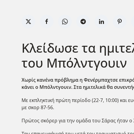
Κλείδωσε τα ημιτ
του Μπόλντγουιν
Xωρίς κανένα πρόβλημα η Φενέρμπαχτσε επικρά
κάνει ο Μπόλντγουιν. Στα ημιτελικά θα συνεντή
Με εκπληκτική πρώτη περίοδο (22-7, 10:00) και 
με σκορ 87-56.
Πρώτος σκόρερ για την ομάδα του Σάρας ήταν ο Χ
Την επανεμφάνισή του μετά τον τραυματισμό του