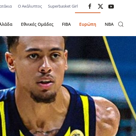
ατάκια
Ο Ακάλυπτος
Superbasket Girl
λλάδα
Εθνικές Ομάδες
FIBA
Ευρώπη
NBA