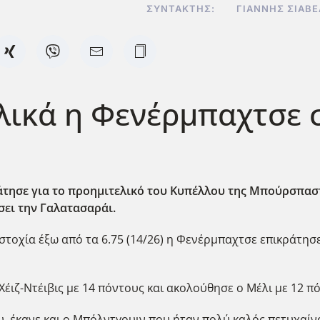
ΣΥΝΤΆΚΤΗΣ:
ΓΙΆΝΝΗΣ ΣΙΑΒ
ελικά η Φενέρμπαχτσε 
τησε για το προημιτελικό του Κυπέλλου της Μπούρσπασπο
σει την Γαλατασαράι.
ευστοχία έξω από τα 6.75 (14/26) η Φενέρμπαχτσε επικράτ
έιζ-Ντέιβις με 14 πόντους και ακολούθησε ο Μέλι με 12 π
 έκανε και ο Μπόλντγουιν που ήταν πολύ καλός πετυχαίνο