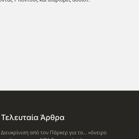
Τελευταία Άρθρα
Διευκρίνιση από τον Πάρκερ για το... «όνειρο