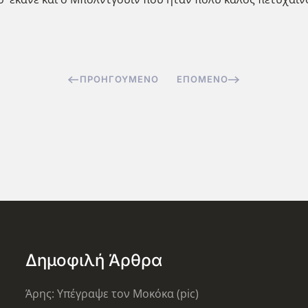
ΠΡΟΗΓΟΎΜΕΝΟ
ΕΠΌΜΕΝΟ
Δημοφιλή Άρθρα
Άρης: Υπέγραψε τον Μοκόκα (pic)