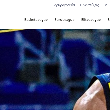
Αρθρογραφία
Συνεντεύξεις
Βημ
BasketLeague
EuroLeague
EliteLeague
Ε