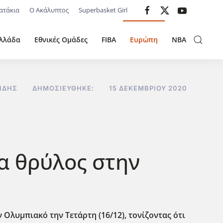
ατάκια
Ο Ακάλυπτος
Superbasket Girl
λλάδα
Εθνικές Ομάδες
FIBA
Ευρώπη
NBA
ΊΔΗΣ
ΔΗΜΟΣΙΕΎΘΗΚΕ:
15 ΔΕΚΕΜΒΡΊΟΥ 2020
α θρύλος στην
 Ολυμπιακό την Τετάρτη (16/12), τονίζοντας ότι