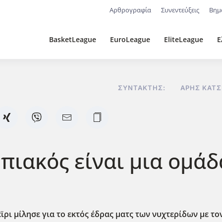
Αρθρογραφία
Συνεντεύξεις
Βημ
BasketLeague
EuroLeague
EliteLeague
Ε
ΣΥΝΤΆΚΤΗΣ:
ΆΡΗΣ ΚΑΤΣ
πιακός είναι μια ομάδ
ρι μίλησε για το εκτός έδρας ματς των νυχτερίδων με τον