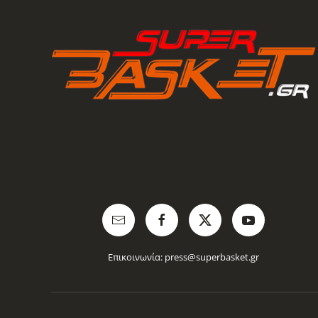
Επικοινωνία:
press@superbasket.gr